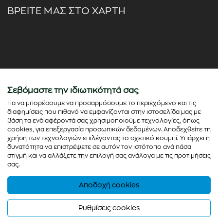
ΒΡΕΙΤΕ ΜΑΣ ΣΤΟ ΧΑΡΤΗ
Σεβόμαστε την ιδιωτικότητά σας
Για να μπορέσουμε να προσαρμόσουμε το περιεχόμενο και τις
διαφημίσεις που πιθανό να εμφανίζονται στην ιστοσελίδα μας με
βάση τα ενδιαφέροντά σας χρησιμοποιούμε τεχνολογίες, όπως
cookies, για επεξεργασία προσωπικών δεδομένων. Αποδεχθείτε τη
χρήση των τεχνολογιών επιλέγοντας το σχετικό κουμπί. Υπάρχει η
δυνατότητα να επιστρέψετε σε αυτόν τον ιστότοπο ανά πάσα
στιγμή και να αλλάξετε την επιλογή σας ανάλογα με τις προτιμήσεις
σας.
Αποδοχή cookies
© Copyright 2026 - colorato.net All rights reserved
Powered by
Thinx
- Running on
Wefia
Ρυθμίσεις cookies