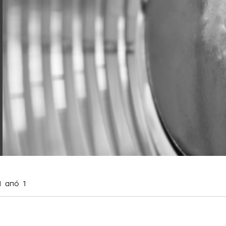
1
από
1