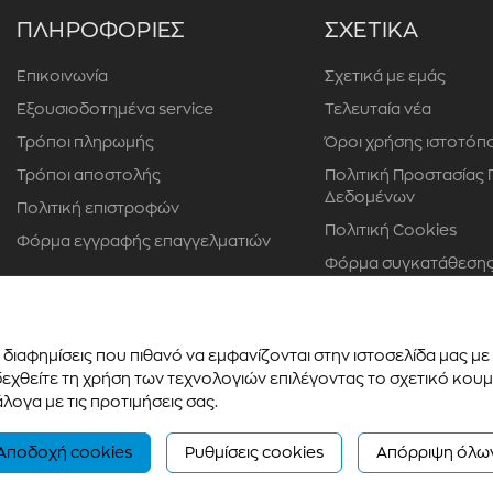
ΠΛΗΡΟΦΟΡΙΕΣ
ΣΧΕΤΙΚΑ
Επικοινωνία
Σχετικά με εμάς
Εξουσιοδοτημένα service
Τελευταία νέα
Τρόποι πληρωμής
Όροι χρήσης ιστοτόπ
Τρόποι αποστολής
Πολιτική Προστασίας
Δεδομένων
Πολιτική επιστροφών
Πολιτική Cookies
Φόρμα εγγραφής επαγγελματιών
Φόρμα συγκατάθεσης
προσώπου
διαφημίσεις που πιθανό να εμφανίζονται στην ιστοσελίδα μας μ
χθείτε τη χρήση των τεχνολογιών επιλέγοντας το σχετικό κουμπ
λογα με τις προτιμήσεις σας.
Αποδοχή cookies
Ρυθμίσεις cookies
Απόρριψη όλω