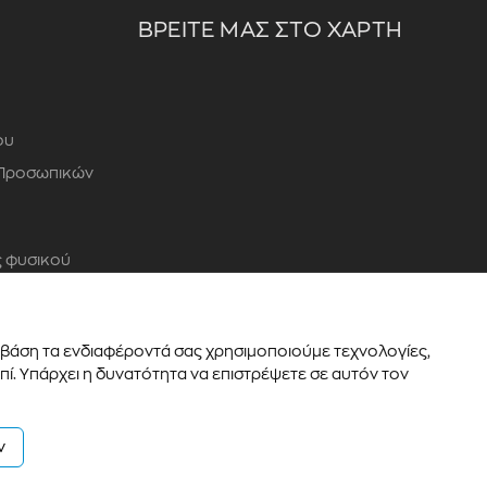
ΒΡΕΙΤΕ ΜΑΣ ΣΤΟ ΧΑΡΤΗ
ου
 Προσωπικών
 φυσικού
ε βάση τα ενδιαφέροντά σας χρησιμοποιούμε τεχνολογίες,
ί. Υπάρχει η δυνατότητα να επιστρέψετε σε αυτόν τον
Powered by
Thinx
- Running on
Wefia
ν