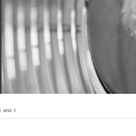
1
από
1