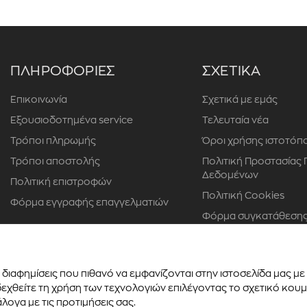
ΠΛΗΡΟΦΟΡΙΕΣ
ΣΧΕΤΙΚΑ
Επικοινωνία
Σχετικά με εμάς
Εξουσιοδοτημένα service
Τελευταία νέα
Τρόποι πληρωμής
Όροι χρήσης ιστοτόπ
Τρόποι αποστολής
Πολιτική Προστασίας
Δεδομένων
Πολιτική επιστροφών
Πολιτική Cookies
Φόρμα εγγραφής επαγγελματιών
Φόρμα συγκατάθεσης
προσώπου
διαφημίσεις που πιθανό να εμφανίζονται στην ιστοσελίδα μας μ
χθείτε τη χρήση των τεχνολογιών επιλέγοντας το σχετικό κουμπ
λογα με τις προτιμήσεις σας.