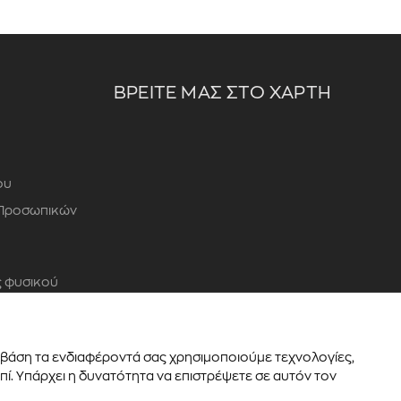
ΒΡΕΙΤΕ ΜΑΣ ΣΤΟ ΧΑΡΤΗ
ου
 Προσωπικών
 φυσικού
ε βάση τα ενδιαφέροντά σας χρησιμοποιούμε τεχνολογίες,
ί. Υπάρχει η δυνατότητα να επιστρέψετε σε αυτόν τον
Powered by
Thinx
- Running on
Wefia