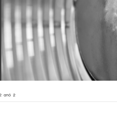
2
από
2