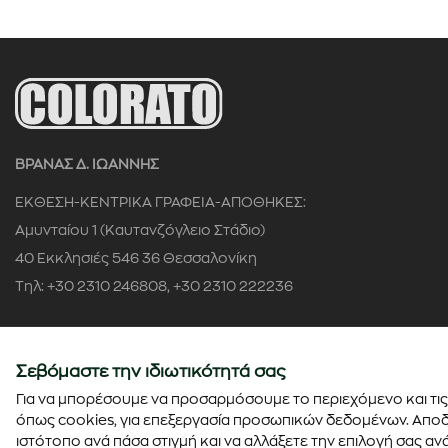
ΒΡΑΝΑΣ Δ. ΙΩΑΝΝΗΣ
ΕΚΘΕΣΗ-ΚΕΝΤΡΙΚΑ ΓΡΑΦΕΙΑ-ΑΠΟΘΗΚΕΣ:
Αμυνταίου 1 (Καυτανζόγλειο Στάδιο)
40 Εκκλησιές 546 36 Θεσσαλονίκη
Τηλ: +30 2310 246808, +30 2310 222236
Αρ. ΓΕΜΗ: 58622504000
Σεβόμαστε την ιδιωτικότητά σας
Για να μπορέσουμε να προσαρμόσουμε το περιεχόμενο και τις 
όπως cookies, για επεξεργασία προσωπικών δεδομένων. Αποδε
© Copyright 2026 - colorato.net All rights reserved
ιστότοπο ανά πάσα στιγμή και να αλλάξετε την επιλογή σας ανά