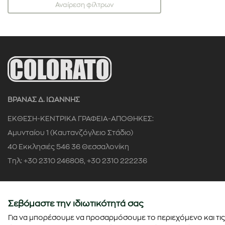
Αναίρεση φίλτρων
ΒΡΑΝΑΣ Δ. ΙΩΑΝΝΗΣ
ΕΚΘΕΣΗ-ΚΕΝΤΡΙΚΑ ΓΡΑΦΕΙΑ-ΑΠΟΘΗΚΕΣ:
Αμυνταίου 1 (Καυτανζόγλειο Στάδιο)
40 Εκκλησιές 546 36 Θεσσαλονίκη
Τηλ: +30 2310 246808, +30 2310 222236
Αρ. ΓΕΜΗ: 58622504000
Σεβόμαστε την ιδιωτικότητά σας
Για να μπορέσουμε να προσαρμόσουμε το περιεχόμενο και τις 