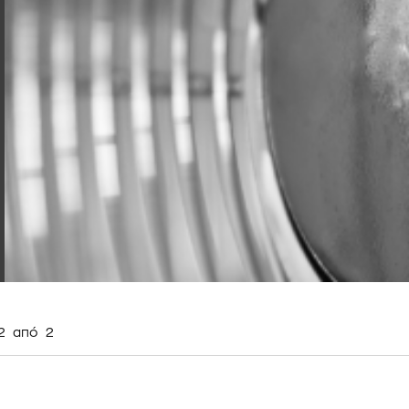
2
από
2