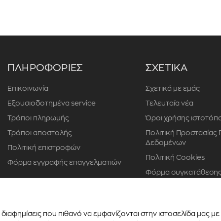
ΠΛΗΡΟΦΟΡΙΕΣ
ΣΧΕΤΙΚΑ
Επικοινωνία
Σχετικά με εμάς
Εξουσιοδοτημένα service
Τελευταία νέα
Τρόποι πληρωμής
Όροι χρήσης ιστοτόπ
Τρόποι αποστολής
Πολιτική Προστασίας
Δεδομένων
Πολιτική επιστροφών
Πολιτική Cookies
Φόρμα εγγραφής επαγγελματιών
Φόρμα συγκατάθεσης
προσώπου
διαφημίσεις που πιθανό να εμφανίζονται στην ιστοσελίδα μας μ