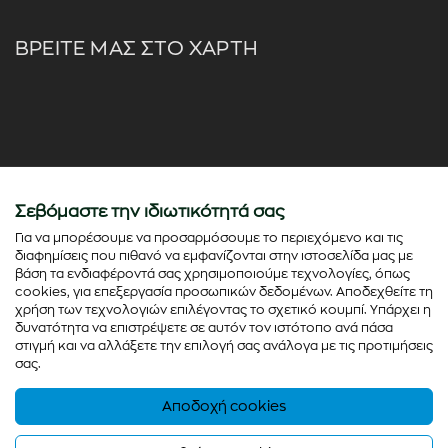
ΒΡΕΙΤΕ ΜΑΣ ΣΤΟ ΧΑΡΤΗ
Σεβόμαστε την ιδιωτικότητά σας
Για να μπορέσουμε να προσαρμόσουμε το περιεχόμενο και τις
διαφημίσεις που πιθανό να εμφανίζονται στην ιστοσελίδα μας με
βάση τα ενδιαφέροντά σας χρησιμοποιούμε τεχνολογίες, όπως
cookies, για επεξεργασία προσωπικών δεδομένων. Αποδεχθείτε τη
χρήση των τεχνολογιών επιλέγοντας το σχετικό κουμπί. Υπάρχει η
δυνατότητα να επιστρέψετε σε αυτόν τον ιστότοπο ανά πάσα
στιγμή και να αλλάξετε την επιλογή σας ανάλογα με τις προτιμήσεις
σας.
Αποδοχή cookies
© Copyright 2026 - colorato.net All rights reserved
Powered by
Thinx
- Running on
Wefia