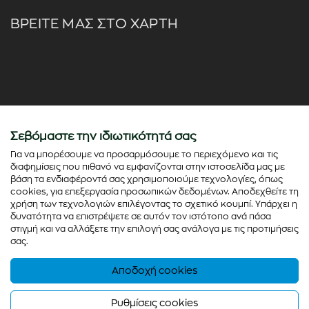
ΒΡΕΙΤΕ ΜΑΣ ΣΤΟ ΧΑΡΤΗ
Σεβόμαστε την ιδιωτικότητά σας
Για να μπορέσουμε να προσαρμόσουμε το περιεχόμενο και τις
διαφημίσεις που πιθανό να εμφανίζονται στην ιστοσελίδα μας με
βάση τα ενδιαφέροντά σας χρησιμοποιούμε τεχνολογίες, όπως
cookies, για επεξεργασία προσωπικών δεδομένων. Αποδεχθείτε τη
χρήση των τεχνολογιών επιλέγοντας το σχετικό κουμπί. Υπάρχει η
δυνατότητα να επιστρέψετε σε αυτόν τον ιστότοπο ανά πάσα
στιγμή και να αλλάξετε την επιλογή σας ανάλογα με τις προτιμήσεις
σας.
Αποδοχή cookies
© Copyright 2026 - colorato.net All rights reserved
Powered by
Thinx
- Running on
Wefia
Ρυθμίσεις cookies