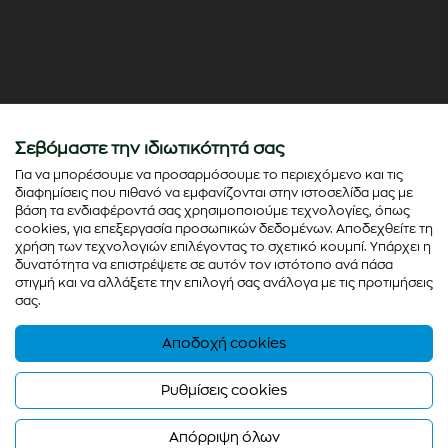
Σεβόμαστε την ιδιωτικότητά σας
Για να μπορέσουμε να προσαρμόσουμε το περιεχόμενο και τις
διαφημίσεις που πιθανό να εμφανίζονται στην ιστοσελίδα μας με
βάση τα ενδιαφέροντά σας χρησιμοποιούμε τεχνολογίες, όπως
cookies, για επεξεργασία προσωπικών δεδομένων. Αποδεχθείτε τη
χρήση των τεχνολογιών επιλέγοντας το σχετικό κουμπί. Υπάρχει η
δυνατότητα να επιστρέψετε σε αυτόν τον ιστότοπο ανά πάσα
στιγμή και να αλλάξετε την επιλογή σας ανάλογα με τις προτιμήσεις
σας.
Αποδοχή cookies
© Copyright 2026 - colorato.net All rights reserved
Powered by
Thinx
- Running on
Wefia
Ρυθμίσεις cookies
Απόρριψη όλων