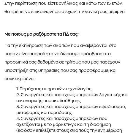
Στην περίπτωση που είστε ανήλικος και κάτω των 15 ετών,
θα πρέπει να επικοινωνήσει ο έχων την γονική σας µέριµνα.
Με ποιους µοιραζόµαστε τα Π∆ σας :
Για την εκπλήρωση των σκοπών που αναφέρονται στο
παρόν, είναι απαραίτητο να δώσουµε πρόσβαση στα
προσωπικά σας δεδοµένα σε τρίτους που µας παρέχουν
υποστήριξη στις υπηρεσίες που σας προσφέρουµε, και
συγκεκριµένα:
Παρόχους υπηρεσιών τεχνολογίας
Συνεργάτες και παρόχους υπηρεσιών λογιστικής και
οικονοµικής παρακολούθησης
Συνεργάτες και παρόχους υπηρεσιών εφοδιασµού,
µεταφοράς και παράδοσης
Συνεργάτες και παρόχους υπηρεσιών που
σχετίζονται µε το µάρκετινγκ και τη διαφήµιση
(εφ’όσον επιλέξετε στους σκοπούς την ενηµέρωσή