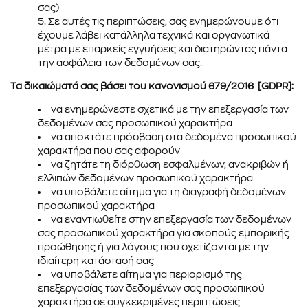
σας)
Σε αυτές τις περιπτώσεις, σας ενηµερώνουµε ότι
έχουµε λάβει κατάλληλα τεχνικά και οργανωτικά
µέτρα µε επαρκείς εγγυήσεις και διατηρώντας πάντα
την ασφάλεια των δεδοµένων σας.
Τα δικαιώµατά σας βάσει του κανονισµού 679/2016 [GDPR]:
να ενηµερώνεστε σχετικά µε την επεξεργασία των
δεδοµένων σας προσωπικού χαρακτήρα
να αποκτάτε πρόσβαση στα δεδοµένα προσωπικού
χαρακτήρα που σας αφορούν
να ζητάτε τη διόρθωση εσφαλµένων, ανακριβών ή
ελλιπών δεδοµένων προσωπικού χαρακτήρα
να υποβάλετε αίτηµα για τη διαγραφή δεδοµένων
προσωπικού χαρακτήρα
να εναντιωθείτε στην επεξεργασία των δεδοµένων
σας προσωπικού χαρακτήρα για σκοπούς εµπορικής
προώθησης ή για λόγους που σχετίζονται µε την
ιδιαίτερη κατάστασή σας
να υποβάλετε αίτηµα για περιορισµό της
επεξεργασίας των δεδοµένων σας προσωπικού
χαρακτήρα σε συγκεκριµένες περιπτώσεις