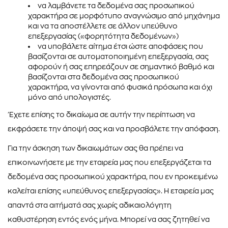
να λαµβάνετε τα δεδοµένα σας προσωπικού
χαρακτήρα σε µορφότυπο αναγνώσιµο από µηχάνηµα
και να τα αποστέλλετε σε άλλον υπεύθυνο
επεξεργασίας («φορητότητα δεδοµένων»)
να υποβάλετε αίτηµα έτσι ώστε αποφάσεις που
βασίζονται σε αυτοµατοποιηµένη επεξεργασία, σας
αφορούν ή σας επηρεάζουν σε σηµαντικό βαθµό και
βασίζονται στα δεδοµένα σας προσωπικού
χαρακτήρα, να γίνονται από φυσικά πρόσωπα και όχι
µόνο από υπολογιστές.
Έχετε επίσης το δικαίωµα σε αυτήν την περίπτωση να
εκφράσετε την άποψή σας και να προσβάλετε την απόφαση.
Για την άσκηση των δικαιωµάτων σας θα πρέπει να
επικοινωνήσετε µε την εταιρεία µας που επεξεργάζεται τα
δεδοµένα σας προσωπικού χαρακτήρα, που εν προκειµένω
καλείται επίσης «υπεύθυνος επεξεργασίας». Η εταιρεία µας
απαντά στα αιτήµατά σας χωρίς αδικαιολόγητη
καθυστέρηση εντός ενός µήνα. Μπορεί να σας ζητηθεί να