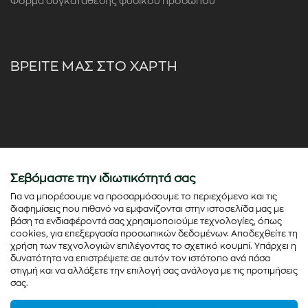
Φόρμα συγκατάθεσης φυσικού προσώπου
ΒΡΕΙΤΕ ΜΑΣ ΣΤΟ ΧΑΡΤΗ
Σεβόμαστε την ιδιωτικότητά σας
Για να μπορέσουμε να προσαρμόσουμε το περιεχόμενο και τις
διαφημίσεις που πιθανό να εμφανίζονται στην ιστοσελίδα μας με
βάση τα ενδιαφέροντά σας χρησιμοποιούμε τεχνολογίες, όπως
cookies, για επεξεργασία προσωπικών δεδομένων. Αποδεχθείτε τη
χρήση των τεχνολογιών επιλέγοντας το σχετικό κουμπί. Υπάρχει η
δυνατότητα να επιστρέψετε σε αυτόν τον ιστότοπο ανά πάσα
στιγμή και να αλλάξετε την επιλογή σας ανάλογα με τις προτιμήσεις
σας.