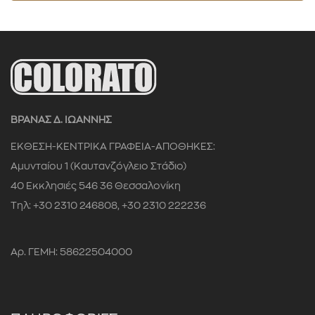
0 € - 1 €
ΦΙΛΤΡΑΡΙΣΜΑ
ΒΡΑΝΑΣ Δ. ΙΩΑΝΝΗΣ
ΕΚΘΕΣΗ-ΚΕΝΤΡΙΚΑ ΓΡΑΦΕΙΑ-ΑΠΟΘΗΚΕΣ:
Αμυνταίου 1 (Καυτανζόγλειο Στάδιο)
40 Εκκλησιές 546 36 Θεσσαλονίκη
Τηλ: +30 2310 246808, +30 2310 222236
Αρ. ΓΕΜΗ: 58622504000