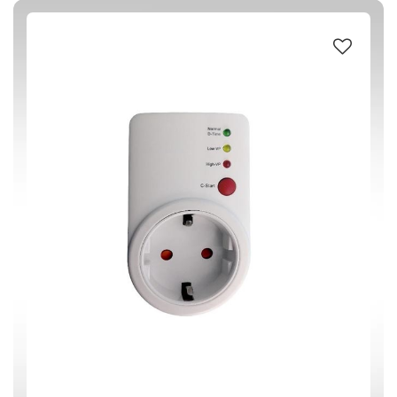
ABS ΠΛΑΣΤΙΚΟ
(1)
ΛΕΥΚΟ
(1)
220-240 V / 50 Hz
(1)
3500 W
(1)