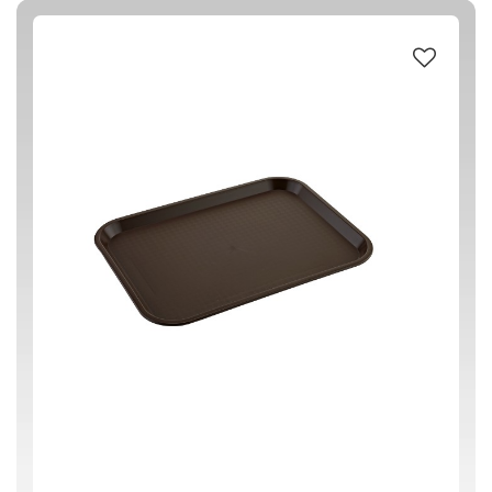
PP ΠΟΛΥΠΡΟΠΥΛΕΝΙΟ
(3)
ΚΑΦΕ
(3)
0 € - 8 €
ΦΙΛΤΡΑΡΙΣΜΑ