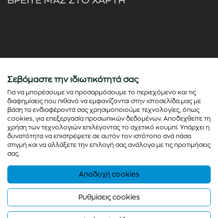
ΒΡΕΙΤΕ ΜΑΣ ΣΤΟ ΧΑΡΤΗ
Σεβόμαστε την ιδιωτικότητά σας
Για να μπορέσουμε να προσαρμόσουμε το περιεχόμενο και τις
διαφημίσεις που πιθανό να εμφανίζονται στην ιστοσελίδα μας με
βάση τα ενδιαφέροντά σας χρησιμοποιούμε τεχνολογίες, όπως
cookies, για επεξεργασία προσωπικών δεδομένων. Αποδεχθείτε τη
χρήση των τεχνολογιών επιλέγοντας το σχετικό κουμπί. Υπάρχει η
δυνατότητα να επιστρέψετε σε αυτόν τον ιστότοπο ανά πάσα
στιγμή και να αλλάξετε την επιλογή σας ανάλογα με τις προτιμήσεις
σας.
Αποδοχή cookies
© Copyright 2026 - colorato.net All rights reserved
Powered by
Thinx
- Running on
Wefia
Ρυθμίσεις cookies