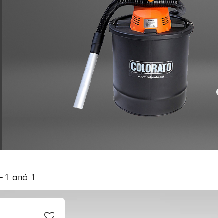
-
1
από
1