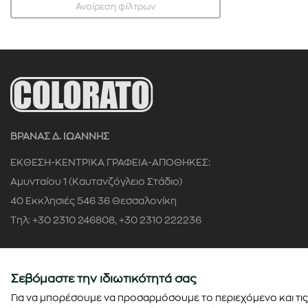
Αναίρεση φίλτρων
ΒΡΑΝΑΣ Δ. ΙΩΑΝΝΗΣ
ΕΚΘΕΣΗ-ΚΕΝΤΡΙΚΑ ΓΡΑΦΕΙΑ-ΑΠΟΘΗΚΕΣ:
Αμυνταίου 1 (Καυτανζόγλειο Στάδιο)
40 Εκκλησιές 546 36 Θεσσαλονίκη
Τηλ: +30 2310 246808, +30 2310 222236
Αρ. ΓΕΜΗ: 58622504000
Σεβόμαστε την ιδιωτικότητά σας
Για να μπορέσουμε να προσαρμόσουμε το περιεχόμενο και τις 