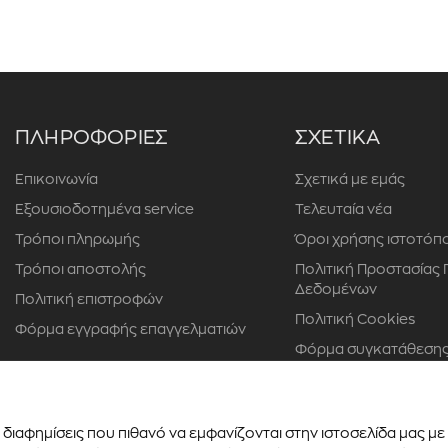
ΠΛΗΡΟΦΟΡΙΕΣ
ΣΧΕΤΙΚΑ
Επικοινωνία
Σχετικά με εμάς
Εξουσιοδοτημένα service
Τελευταία νέα
Τρόποι πληρωμής
Όροι χρήσης ιστοτόπ
Τρόποι αποστολής
Πολιτική Προστασίας
Δεδομένων
Πολιτική επιστροφών
Πολιτική Cookies
Φόρμα εγγραφής επαγγελματιών
Φόρμα συγκατάθεσης
προσώπου
διαφημίσεις που πιθανό να εμφανίζονται στην ιστοσελίδα μας μ