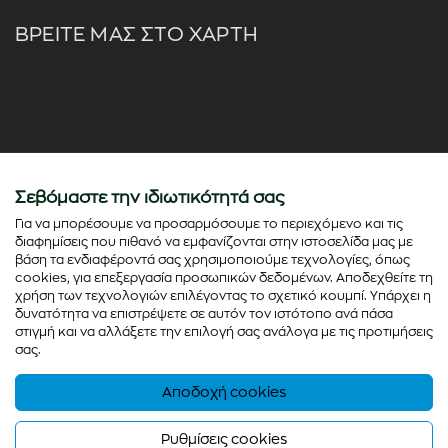
ΒΡΕΙΤΕ ΜΑΣ ΣΤΟ ΧΑΡΤΗ
Σεβόμαστε την ιδιωτικότητά σας
Για να μπορέσουμε να προσαρμόσουμε το περιεχόμενο και τις
διαφημίσεις που πιθανό να εμφανίζονται στην ιστοσελίδα μας με
βάση τα ενδιαφέροντά σας χρησιμοποιούμε τεχνολογίες, όπως
cookies, για επεξεργασία προσωπικών δεδομένων. Αποδεχθείτε τη
χρήση των τεχνολογιών επιλέγοντας το σχετικό κουμπί. Υπάρχει η
δυνατότητα να επιστρέψετε σε αυτόν τον ιστότοπο ανά πάσα
στιγμή και να αλλάξετε την επιλογή σας ανάλογα με τις προτιμήσεις
σας.
Αποδοχή cookies
© Copyright 2026 - colorato.net All rights reserved
Powered by
Thinx
- Running on
Wefia
Ρυθμίσεις cookies