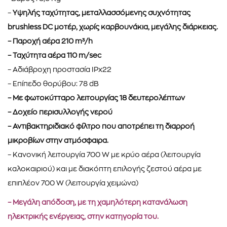
–
Υψηλής ταχύτητας, μεταλλασσόμενης συχνότητας
brushless DC μοτέρ, χωρίς καρβουνάκια, μεγάλης διάρκειας.
– Παροχή αέρα 210 m³/h
– Ταχύτητα αέρα 110 m/sec
– Αδιάβροχη προστασία IPx22
– Επίπεδο θορύβου: 78 dB
– Με φωτοκύτταρο λειτουργίας 18 δευτερολέπτων
– Δοχείο περισυλλογής νερού
– Αντιβακτηριδιακό φίλτρο που αποτρέπει τη διαρροή
μικροβίων στην ατμόσφαιρα.
– Κανονική λειτουργία 700 W με κρύο αέρα (λειτουργία
καλοκαιριού) και με διακόπτη επιλογής ζεστού αέρα με
επιπλέον 700 W (λειτουργία χειμώνα)
– Μεγάλη απόδοση, με τη χαμηλότερη κατανάλωση
ηλεκτρικής ενέργειας, στην κατηγορία του.