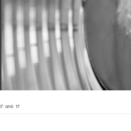
17
από
17