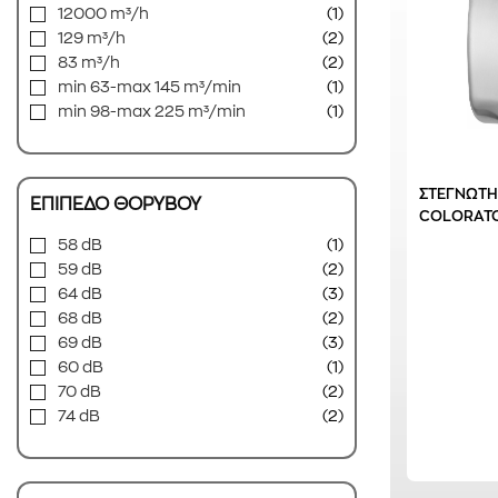
12000 m³/h
(1)
129 m³/h
(2)
83 m³/h
(2)
min 63-max 145 m³/min
(1)
min 98-max 225 m³/min
(1)
ΣΤΕΓΝΩΤΗ
ΕΠΙΠΕΔΟ ΘΟΡΥΒΟΥ
COLORATO
58 dB
(1)
59 dB
(2)
64 dB
(3)
68 dB
(2)
69 dB
(3)
60 dB
(1)
70 dB
(2)
74 dB
(2)