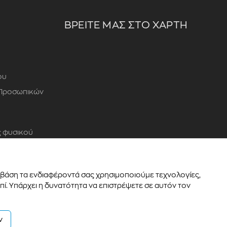
ΒΡΕΙΤΕ ΜΑΣ ΣΤΟ ΧΑΡΤΗ
ου
 Προσωπικών
 φυσικού
ε βάση τα ενδιαφέροντά σας χρησιμοποιούμε τεχνολογίες,
ί. Υπάρχει η δυνατότητα να επιστρέψετε σε αυτόν τον
Powered by
Thinx
- Running on
Wefia
ν