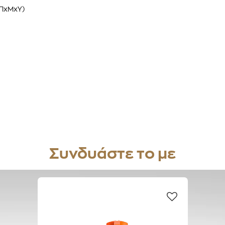
(ΠxΜxΥ)
Συνδυάστε το με