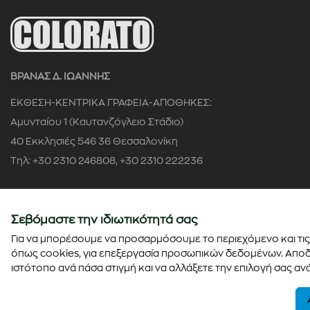
ΒΡΑΝΑΣ Δ. ΙΩΑΝΝΗΣ
ΕΚΘΕΣΗ-ΚΕΝΤΡΙΚΑ ΓΡΑΦΕΙΑ-ΑΠΟΘΗΚΕΣ:
Αμυνταίου 1 (Καυτανζόγλειο Στάδιο)
40 Εκκλησιές 546 36 Θεσσαλονίκη
Τηλ: +30 2310 246808, +30 2310 222236
Αρ. ΓΕΜΗ: 58622504000
Σεβόμαστε την ιδιωτικότητά σας
Για να μπορέσουμε να προσαρμόσουμε το περιεχόμενο και τις 
όπως cookies, για επεξεργασία προσωπικών δεδομένων. Αποδε
© Copyright 2026 - colorato.net All rights reserved
ιστότοπο ανά πάσα στιγμή και να αλλάξετε την επιλογή σας ανά