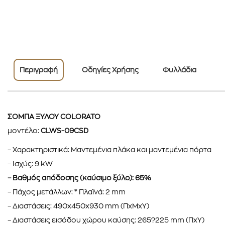
Περιγραφή
Οδηγίες Χρήσης
Φυλλάδια
ΣΟΜΠΑ ΞΥΛΟΥ COLORATO
μοντέλο:
CLWS-09CSD
– Χαρακτηριστικά: Μαντεμένια πλάκα και μαντεμένια πόρτα
– Ισχύς: 9 kW
– Βαθμός απόδοσης (καύσιμο ξύλο): 65%
– Πάχος μετάλλων: * Πλαϊνά: 2 mm
– Διαστάσεις: 490x450x930 mm (ΠxΜxΥ)
– Διαστάσεις εισόδου χώρου καύσης: 265?225 mm (ΠxΥ)