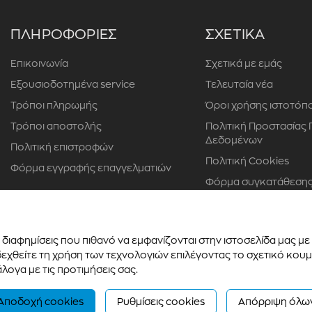
ΠΛΗΡΟΦΟΡΙΕΣ
ΣΧΕΤΙΚΑ
Επικοινωνία
Σχετικά με εμάς
Εξουσιοδοτημένα service
Τελευταία νέα
Τρόποι πληρωμής
Όροι χρήσης ιστοτόπ
Τρόποι αποστολής
Πολιτική Προστασίας
Δεδομένων
Πολιτική επιστροφών
Πολιτική Cookies
Φόρμα εγγραφής επαγγελματιών
Φόρμα συγκατάθεσης
προσώπου
διαφημίσεις που πιθανό να εμφανίζονται στην ιστοσελίδα μας μ
χθείτε τη χρήση των τεχνολογιών επιλέγοντας το σχετικό κουμπ
λογα με τις προτιμήσεις σας.
Αποδοχή cookies
Ρυθμίσεις cookies
Απόρριψη όλω