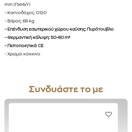
mm (ΠxΜxΥ)
– Καπνοδόχος: O120
– Βάρος: 66 kg
– Επένδυση εσωτερικού χώρου καύσης: Πυρότουβλο
– Θερμαντική κάλυψη: 50-60 m²
– Πιστοποιητικά: CE
– Χρώμα: κόκκινο
Συνδυάστε το με