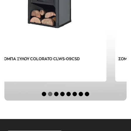
ΣΟΜΠΑ ΞΥΛΟΥ COLORATO CLWS-09CSD
ΣΟΜΠ