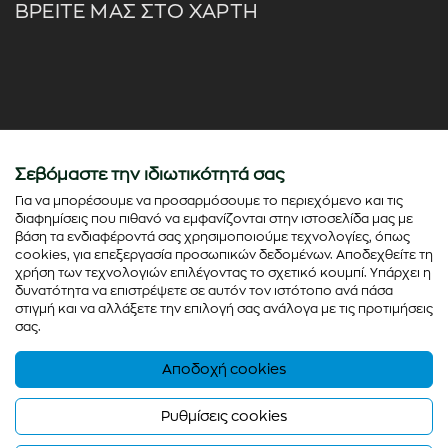
ΒΡΕΙΤΕ ΜΑΣ ΣΤΟ ΧΑΡΤΗ
Σεβόμαστε την ιδιωτικότητά σας
Για να μπορέσουμε να προσαρμόσουμε το περιεχόμενο και τις
διαφημίσεις που πιθανό να εμφανίζονται στην ιστοσελίδα μας με
βάση τα ενδιαφέροντά σας χρησιμοποιούμε τεχνολογίες, όπως
cookies, για επεξεργασία προσωπικών δεδομένων. Αποδεχθείτε τη
χρήση των τεχνολογιών επιλέγοντας το σχετικό κουμπί. Υπάρχει η
δυνατότητα να επιστρέψετε σε αυτόν τον ιστότοπο ανά πάσα
στιγμή και να αλλάξετε την επιλογή σας ανάλογα με τις προτιμήσεις
σας.
Αποδοχή cookies
© Copyright 2026 - colorato.net All rights reserved
Powered by
Thinx
- Running on
Wefia
Ρυθμίσεις cookies