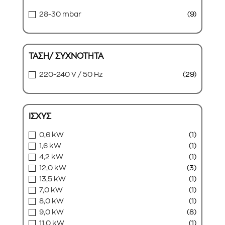
28-30 mbar
(9)
ΤΑΣΗ/ ΣΥΧΝΟΤΗΤΑ
220-240 V / 50 Hz
(29)
ΙΣΧΥΣ
0,6 kW
(1)
1,6 kW
(1)
4,2 kW
(1)
12,0 kW
(3)
13,5 kW
(1)
7,0 kW
(1)
8,0 kW
(1)
9,0 kW
(8)
11,0 kW
(1)