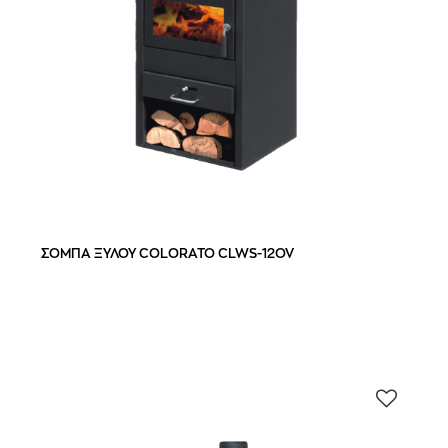
ΣΟΜΠΑ ΞΥΛΟΥ COLORATO CLWS-12OV