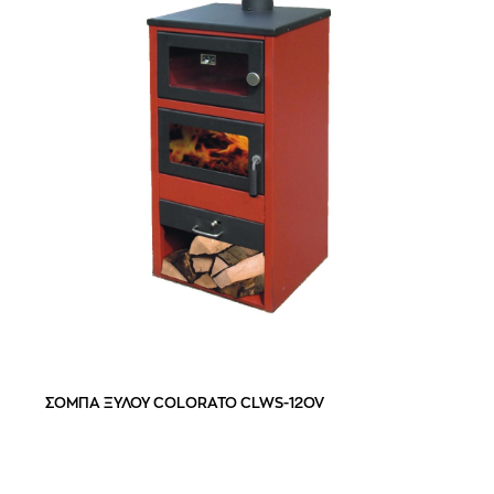
ΣΟΜΠΑ ΞΥΛΟΥ COLORATO CLWS-12OV