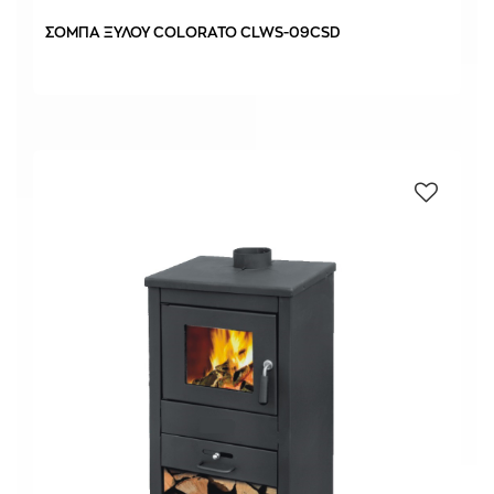
ΣΟΜΠΑ ΞΥΛΟΥ COLORATO CLWS-09CSD